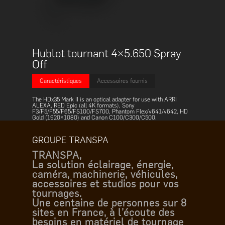
Hublot tournant 4×5.650 Spray
Off
Caractéristiques
Accessoires fournis
The HDx35 Mark II is an optical adapter for use with ARRI
ALEXA, RED Epic (all 4K formats), Sony
F3/F5/F55/F65/FS100/FS700, Phantom Flex/v641/v642, HD
Gold (1920×1080) and Canon C100/C300/C500.
GROUPE TRANSPA
TRANSPA,
La solution éclairage, énergie,
caméra, machinerie, véhicules,
accessoires et studios pour vos
tournages.
Une centaine de personnes sur 8
sites en France, à l’écoute des
besoins en matériel de tournage