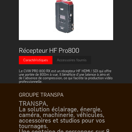
Récepteur HF Pro800
Caractéristiques
Accessoires fournis
Le CVW PRO 800 RX est un récepteur HF HDMI / SDI qui offre
une portée de 800m à vue. Il bénéficie d’une latence à zéro et
de l’absence de compression, ce qui facilite la production vidéo
professionnelle.
GROUPE TRANSPA
TRANSPA,
La solution éclairage, énergie,
caméra, machinerie, véhicules,
accessoires et studios pour vos
tournages.
Une centaine de personnes sur 8